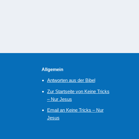
Menschen, die nicht an Jesus als ihren persönlichen R
begehen. Oder leben einfach fröhlich in den Tag, weil s
WEITERLESEN
Allgemein
Antworten aus der Bibel
Zur Startseite von Keine Tricks
– Nur Jesus
Email an Keine Tricks – Nur
Jesus