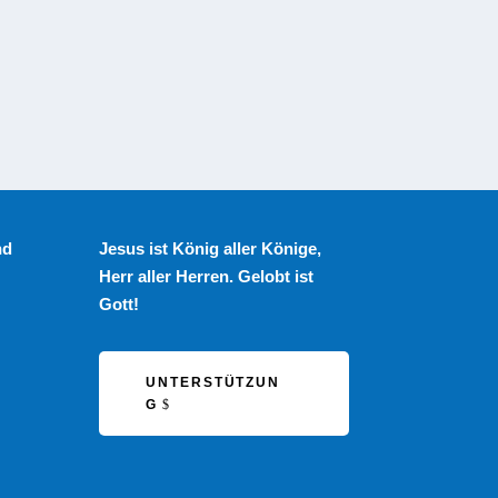
den sie
nd
Jesus ist König aller Könige,
Herr aller Herren. Gelobt ist
Gott!
UNTERSTÜTZUN
G