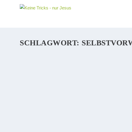
SCHLAGWORT:
SELBSTVOR
SELBSTVORWÜRFE UND SCHLECHTES GE
Wir wissen, was gut und was falsch ist. Sündigen wir, 
Gewissen und die Angst, daß Gott uns nicht mehr liebt. S
WEITERLESEN
KEINE VERURTEILUNG MEHR. KEINE SE