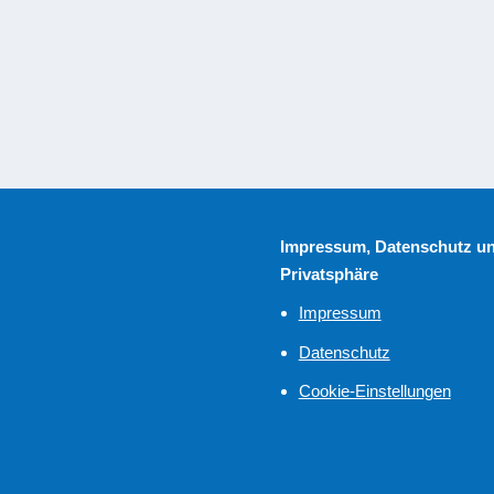
etter glauben, mögen noch Schuldgefühle wegen all dem Mist haben, 
ie ohnehin nicht an Gott glauben…?...
Impressum, Datenschutz u
Privatsphäre
Impressum
Datenschutz
Cookie-Einstellungen