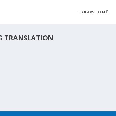
STÖBERSEITEN
G TRANSLATION
BIBEL SOLL MAN LESEN? MEINE DERZEITIGE WAHL: DIE M
. Was ich damit sagen will: Je mehr wir uns mit Gott und seinem 
e einsteigen. Eine zweite oder dritte Bibel (sprich...