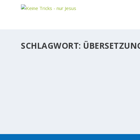
SCHLAGWORT:
ÜBERSETZUN
ZEIT FÜR EINE NEUE BIBEL. ODER: WELCHE 
BIBEL
Der Trend zur Zweitbibel wäre kein schlechter Trend
(aka Bibel) beschäftigen, desto tiefer dürfen wir gern
WEITERLESEN