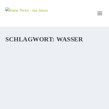
SCHLAGWORT:
WASSER
DAS 1. WUNDER VON MOSE (GESETZ) VS. 1.
WUNDER VON JESUS (GNADE)
Das ist auch interessant, wenn man den Unterschied
zwischen dem Alten Bund (Gesetz und Gebote durch
Mose gegeben) und dem Neuen Bund (Gnade kam
durch Jesus) an dem jeweils ersten Wunder festmacht,
welches von Mose...
WEITERLESEN