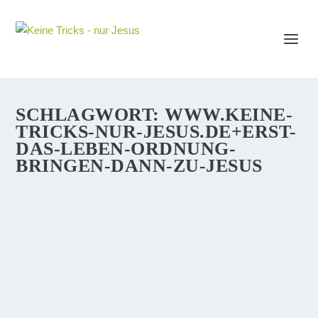
SCHLAGWORT:
WWW.KEINE-
TRICKS-NUR-JESUS.DE+ERST-
DAS-LEBEN-ORDNUNG-
BRINGEN-DANN-ZU-JESUS
ERST DAS LEBEN IN ORDNUNG BRINGEN…
DANN ZU JESUS?
Viele Menschen meinen, sie müßten erst ihr Leben in
Ordnung bringen, ehe sie zu Jesus kommen können.
Sozusagen ihre Sünden und den damit verbundenen
Dreck abwaschen und sauber werden, ehe sie sich