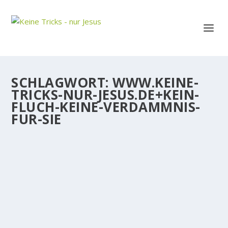
SCHLAGWORT:
WWW.KEINE-
TRICKS-NUR-JESUS.DE+KEIN-
FLUCH-KEINE-VERDAMMNIS-
FUR-SIE
KEIN FLUCH, KEINE VERDAMMNIS FÜR SIE
Leider leben viele Christen mit Angst und dem
Gefühl, daß Sie von Gott abgelehnt oder gar
verdammt würden. Sie werden immer wieder von
der Erinnerung an Sünden aus ihrer Vergangenheit
geplagt. Das kommt meist daher, daß sie den...