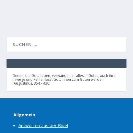
WEITERLESEN
Denen, die Gott lieben, verwandelt er alles in Gutes, auch ihre
Irrwege und Fehler lässt Gott ihnen zum Guten werden.
(Augustinus, 354 - 430)
Allgemein
Antworten aus der Bibel