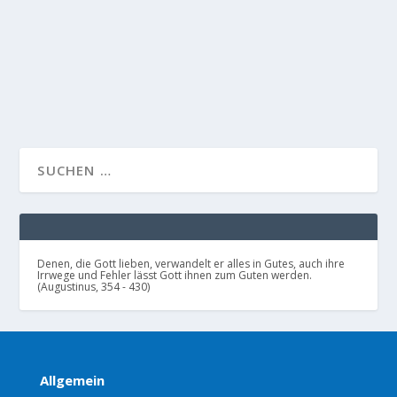
dazu beitragen konnten. — Wir sind vor Gott nicht
gerecht, weil wir irgend etwas...
WEITERLESEN
Denen, die Gott lieben, verwandelt er alles in Gutes, auch ihre
Irrwege und Fehler lässt Gott ihnen zum Guten werden.
(Augustinus, 354 - 430)
Allgemein