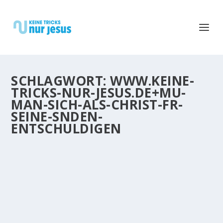
SCHLAGWORT:
WWW.KEINE-
TRICKS-NUR-JESUS.DE+MU-
MAN-SICH-ALS-CHRIST-FR-
SEINE-SNDEN-
ENTSCHULDIGEN
MUSS MAN SICH ALS CHRIST FÜR SEINE S
ÜNDEN ENTSCHULDIGEN?
Unser Egoismus und unser Stolz haben so ihre
Probleme, damit klar zu kommen: Unsere Sünden
sind uns einfach so vergeben, ohne daß wir etwas