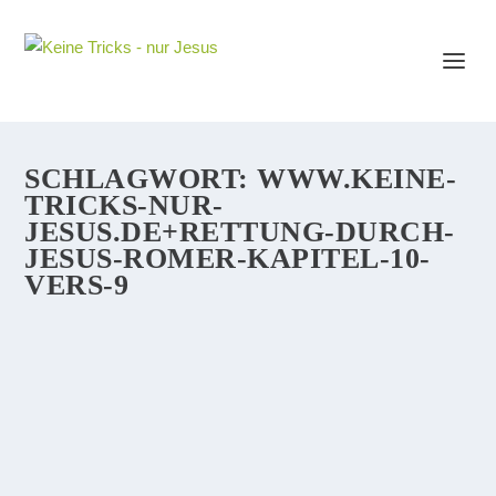
SCHLAGWORT:
WWW.KEINE-
TRICKS-NUR-
JESUS.DE+RETTUNG-DURCH-
JESUS-ROMER-KAPITEL-10-
VERS-9
RETTUNG DURCH JESUS
Braucht man Jesus, um wirklich gerettet zu sein? Ja.
Jedenfalls dann, wenn man Jesus selber und den
Ausführungen in der Bibel glaubt. Und Jesus, obwohl er
quasi vor zwei Gerichten seinerzeit in Jerusalem stand,