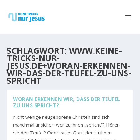
SCHLAGWORT:
WWW.KEINE-
TRICKS-NUR-
JESUS.DE+WORAN-ERKENNEN-
WIR-DAS-DER-TEUFEL-ZU-UNS-
SPRICHT
WORAN ERKENNEN WIR, DASS DER TEUFEL Z
U UNS SPRICHT?
Nicht wenige neugeborene Christen sind sich
manchmal unsicher, wer zu ihnen „spricht“? Hören
sie den Teufel? Oder ist es Gott, der zu ihnen