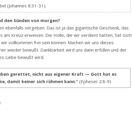
bel (Johannes 8:31-31).
nd den Sünden von morgen?
n ebenfalls vergeben. Das ist ja das gigantische Geschenk, das
 am Kreuz erweisen. Die Hölle, die wir verdient hätten, hat Got
t wir vollkommen frei sein können. Machen wir uns dieses
er wieder bewußt. Dankbarkeit wird uns dann erfüllen und der
tes Liebe bewußt wird.
uben gerettet, nicht aus eigener Kraft — Gott hat es
e, damit keiner sich rühmen kann.“
(Epheser 2:8-9)
:
?