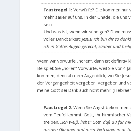
Faustregel 1:
Vorwürfe? Die kommen nur vo
mehr sauer auf uns. In der Gnade, die uns v
sein.
Und was ist, wenn wir sündigen? Dann müss
voller Dankbarkeit:
Jesus! Ich bin dir so da
ich in Gottes Augen gerecht, sauber und heilig
Wenn wir Vorwürfe „hören“, dann ist definitiv k
Beispiel: Sie „hören“ Vorwürfe, weil Sie vor 4
kommen, denn ab dem Augenblick, wo Sie Jesus
der Vergangenheit vergeben. Vergeben und ver
meine Gott sei Dank auch nicht mehr. (Hebräer
Faustregel 2:
Wenn Sie Angst bekommen ode
vom Teufel kommt. Gott, Ihr himmlischer Va
treiben.
„Ich weiß, lieber Gott, daß du für m
meinen Glauben und mein Vertrauen in dich.