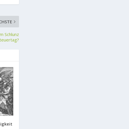
CHSTE
im Schlunz
teuertag?
igkeit