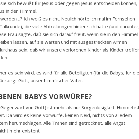
 sie sich bewußt für Jesus oder gegen Jesus entscheiden können,
us in den Himmel.
werden…? Ich weiß es nicht. Neulich hörte ich mal im Fernsehen
alkrunde), die viele Abtreibungen hinter sich hatte (und darunter
iese Frau sagte, daß sie sich darauf freut, wenn sie in den Himmel
treiben lassen, auf sie warten und mit ausgestreckten Armen
urchaus sein, daß wir unsere verlorenen Kinder als Kinder treffe
den.
 es sein wird, es wird für alle Beteiligten (für die Babys, für di
ür sorgt Gott, unser himmlischer Vater.
EBENEN BABYS VORWÜRFE?
 Gegenwart von Gott) ist mehr als nur Sorgenlosigkeit. Himmel is
eit. Da wird es keine Vorwürfe, keinen Neid, nichts von alledem
tem herumschlagen. Alle Tränen sind getrocknet, alle Angst
icht mehr existent.