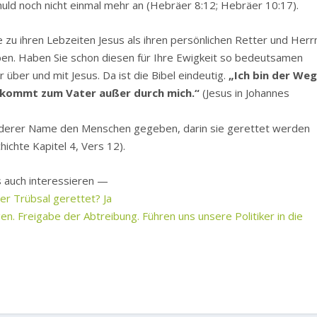
huld noch nicht einmal mehr an (Hebräer 8:12; Hebräer 10:17).
die zu ihren Lebzeiten Jesus als ihren persönlichen Retter und Herr
ben. Haben Sie schon diesen für Ihre Ewigkeit so bedeutsamen
r über und mit Jesus. Da ist die Bibel eindeutig.
„Ich bin der We
 kommt zum Vater außer durch mich.“
(Jesus in Johannes
n anderer Name den Menschen gegeben, darin sie gerettet werden
hichte Kapitel 4, Vers 12).
 auch interessieren —
er Trübsal gerettet? Ja
n. Freigabe der Abtreibung. Führen uns unsere Politiker in die