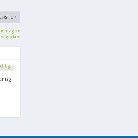
CHSTE
montag im
en gucken
chtig