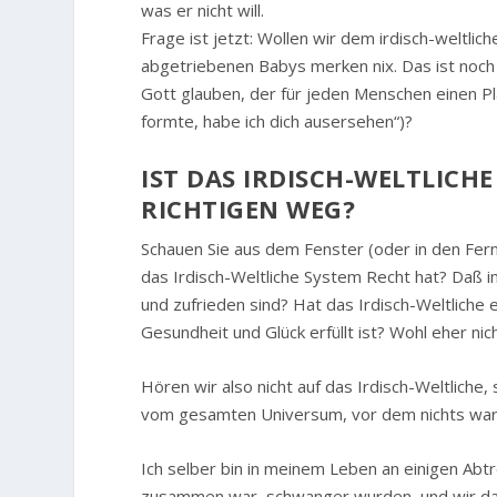
was er nicht will.
Frage ist jetzt: Wollen wir dem irdisch-weltlic
abgetriebenen Babys merken nix. Das ist noch g
Gott glauben, der für jeden Menschen einen Pla
formte, habe ich dich ausersehen“)?
IST DAS IRDISCH-WELTLICH
RICHTIGEN WEG?
Schauen Sie aus dem Fenster (oder in den Fern
das Irdisch-Weltliche System Recht hat? Daß im
und zufrieden sind? Hat das Irdisch-Weltliche e
Gesundheit und Glück erfüllt ist? Wohl eher nich
Hören wir also nicht auf das Irdisch-Weltliche
vom gesamten Universum, vor dem nichts war 
Ich selber bin in meinem Leben an einigen Abt
zusammen war, schwanger wurden, und wir das K