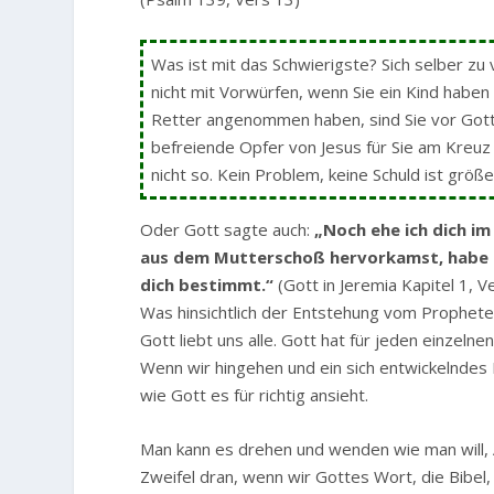
Was ist mit das Schwierigste? Sich selber zu v
nicht mit Vorwürfen, wenn Sie ein Kind haben 
Retter angenommen haben, sind Sie vor Gott f
befreiende Opfer von Jesus für Sie am Kreuz a
nicht so. Kein Problem, keine Schuld ist größ
Oder Gott sagte auch:
„Noch ehe ich dich im
aus dem Mutterschoß hervorkamst, habe ich
dich bestimmt.“
(Gott in Jeremia Kapitel 1, V
Was hinsichtlich der Entstehung vom Propheten 
Gott liebt uns alle. Gott hat für jeden einzelne
Wenn wir hingehen und ein sich entwickelndes 
wie Gott es für richtig ansieht.
Man kann es drehen und wenden wie man will, A
Zweifel dran, wenn wir Gottes Wort, die Bibel,