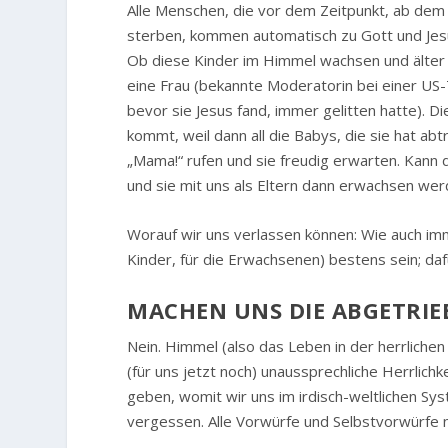
Alle Menschen, die vor dem Zeitpunkt, ab dem
sterben, kommen automatisch zu Gott und Jes
Ob diese Kinder im Himmel wachsen und älter 
eine Frau (bekannte Moderatorin bei einer US-T
bevor sie Jesus fand, immer gelitten hatte). D
kommt, weil dann all die Babys, die sie hat ab
„Mama!“ rufen und sie freudig erwarten. Kann d
und sie mit uns als Eltern dann erwachsen wer
Worauf wir uns verlassen können: Wie auch immer
Kinder, für die Erwachsenen) bestens sein; daf
MACHEN UNS DIE ABGETRI
Nein. Himmel (also das Leben in der herrlichen
(für uns jetzt noch) unaussprechliche Herrlichk
geben, womit wir uns im irdisch-weltlichen Sys
vergessen. Alle Vorwürfe und Selbstvorwürfe n