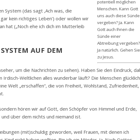
potentiell möglichen
Menschen. Kann Gott
hen System (das sagt ‚Ach was, die
uns auch diese Sünde
ar kein richtiges Leben‘) oder wollen wir
vergeben? Ja. Kann
n hat („Noch ehe ich dich im Mutterleib
Gott auch Ihnen die
Sünde einer
Abtreibung vergeben?
E SYSTEM AUF DEM
Ja natürlich. Gehen Sie
zu Jesus.
seher, um die Nachrichten zu sehen). Haben Sie den Eindruck, da
 Irdisch-Weltlichen alles wunderbar läuft? Die Menschen glücklic
ine Welt „erschaffen“, die von Freiheit, Wohlstand, Zufriedenheit,
t.
, sondern hören wir auf Gott, den Schöpfer von Himmel und Erde,
und über dem nichts und niemand ist.
reibungen (mit)schuldig geworden, weil Frauen, mit denen ich
ind nicht haben wollten. Bin ich ein Mörder. Ja. Nach Gottes