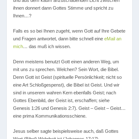
und aus dem kaum anzuschauenden Licht zwischen
ihnen donnert dann Gottes Stimme und spricht zu
Ihnen…?
Falls es so bei Ihnen zugeht, wenn Gott auf Ihre Gebete
und Fragen antwortet, dann bitte schnell eine
eMail an
mich
… das muß ich wissen.
Denn meistens benutzt Gott einen anderen Weg, um
mit uns zu sprechen. Welchen? Sein Wort, die Bibel.
Denn Gott ist Geist (spirituelle Persönlichkeit; nicht so
eine Art Schloßgespenst), die Bibel ist Geist. Und wir
sind in unserem wahren Kern ebenfalls Geist; nach
Gottes Ebenbild, der Geist ist, erschaffen; siehe
Genesis 1:26 und Genesis 2:7). Geist – Geist – Geist…
eine prima Kommunikationsschiene.
Jesus selber sagte beispielsweise auch, daß Gottes
Wort (Bibel) Wahrheit ist (Johannes 17:17).