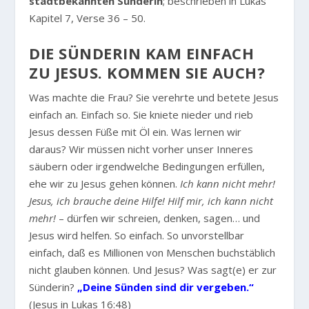
stadtbekannten Sünderin
; beschrieben in Lukas
Kapitel 7, Verse 36 – 50.
DIE SÜNDERIN KAM EINFACH
ZU JESUS. KOMMEN SIE AUCH?
Was machte die Frau? Sie verehrte und betete Jesus
einfach an. Einfach so. Sie kniete nieder und rieb
Jesus dessen Füße mit Öl ein. Was lernen wir
daraus? Wir müssen nicht vorher unser Inneres
säubern oder irgendwelche Bedingungen erfüllen,
ehe wir zu Jesus gehen können.
Ich kann nicht mehr!
Jesus, ich brauche deine Hilfe! Hilf mir, ich kann nicht
mehr!
– dürfen wir schreien, denken, sagen… und
Jesus wird helfen. So einfach. So unvorstellbar
einfach, daß es Millionen von Menschen buchstäblich
nicht glauben können. Und Jesus? Was sagt(e) er zur
Sünderin?
„Deine Sünden sind dir vergeben.“
(Jesus in Lukas 16:48)