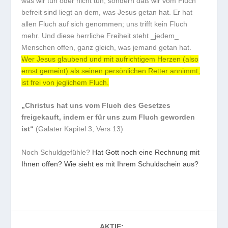
was wir tun oder nicht tun, sondern daß wir vom Fluch
befreit sind liegt an dem, was Jesus getan hat. Er hat
allen Fluch auf sich genommen; uns trifft kein Fluch
mehr. Und diese herrliche Freiheit steht _jedem_
Menschen offen, ganz gleich, was jemand getan hat.
Wer Jesus glaubend und mit aufrichtigem Herzen (also
ernst gemeint) als seinen persönlichen Retter annimmt,
ist frei von jeglichem Fluch.
„Christus hat uns vom Fluch des Gesetzes
freigekauft, indem er für uns zum Fluch geworden
ist“
(Galater Kapitel 3, Vers 13)
Noch Schuldgefühle?
Hat Gott noch eine Rechnung mit
Ihnen offen? Wie sieht es mit Ihrem Schuldschein aus?
AKTIE: