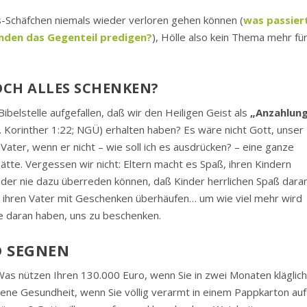
sus-Schäfchen niemals wieder verloren gehen können (
was passier
einden das Gegenteil predigen?
), Hölle also kein Thema mehr fü
OCH ALLES SCHENKEN?
ibelstelle aufgefallen, daß wir den Heiligen Geist als
„Anzahlun
. Korinther 1:22; NGÜ) erhalten haben? Es wäre nicht Gott, unser
 Vater, wenn er nicht – wie soll ich es ausdrücken? – eine ganze
ätte. Vergessen wir nicht: Eltern macht es Spaß, ihren Kindern
der nie dazu überreden können, daß Kinder herrlichen Spaß dara
 ihren Vater mit Geschenken überhäufen… um wie viel mehr wird
e daran haben, uns zu beschenken.
D SEGNEN
Was nützen Ihren 130.000 Euro, wenn Sie in zwei Monaten kläglic
ne Gesundheit, wenn Sie völlig verarmt in einem Pappkarton auf