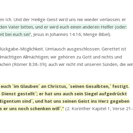
 Ich. Und der Heilige Geist wird uns nie wieder verlassen; er
den Vater bitten, und er wird euch einen anderen Helfer (oder:
it bei euch sei“
, Jesus in Johannes 14:16; Menge Bibel).
Rückgabe-Möglichkeit. Umtausch ausgeschlossen. Gerettet ist
lmächtigen Allmächtigen; wir gehören zu Gott und nichts und
chen (Römer 8:38-39); auch wir nicht mit unseren Sünden, die wi
euch ´im Glauben` an Christus, ´seinen Gesalbten,` festigt.
n Dienst gestellt`; er hat uns auch sein Siegel aufgedrückt
n Eigentum sind`, und hat uns seinen Geist ins Herz gegeben
 er uns noch schenken will`.“
(2. Korinther Kapitel 1, Verse 21