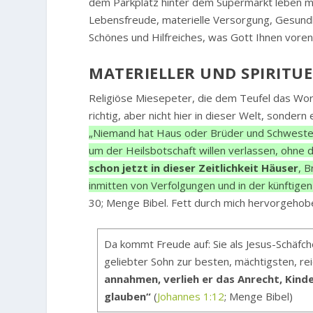
dem Parkplatz hinter dem Supermarkt leben m
Lebensfreude, materielle Versorgung, Gesundhe
Schönes und Hilfreiches, was Gott Ihnen voren
MATERIELLER UND SPIRITUE
Religiöse Miesepeter, die dem Teufel das Wor
richtig, aber nicht hier in dieser Welt, sondern
„Niemand hat Haus oder Brüder und Schwester
um der Heilsbotschaft willen verlassen, ohne 
schon jetzt in dieser Zeitlichkeit
Häuser
, 
inmitten von Verfolgungen und in der künftige
30; Menge Bibel. Fett durch mich hervorgehob
Da kommt Freude auf: Sie als Jesus-Schäfche
geliebter Sohn zur besten, mächtigsten, re
annahmen, verlieh er das Anrecht, Kind
glauben“
(
Johannes 1:12
; Menge Bibel)