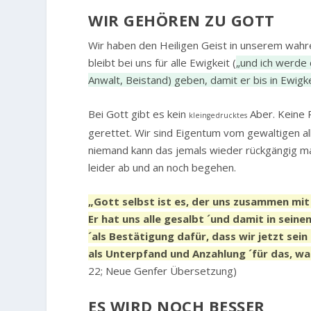
WIR GEHÖREN ZU GOTT
Wir haben den Heiligen Geist in unserem wahren
bleibt bei uns für alle Ewigkeit (
„und ich werde 
Anwalt, Beistand) geben, damit er bis in Ewigke
Bei Gott gibt es kein
Aber. Keine 
kleingedrucktes
gerettet. Wir sind Eigentum vom gewaltigen al
niemand kann das jemals wieder rückgängig ma
leider ab und an noch begehen.
„Gott selbst ist es, der uns zusammen mit 
Er hat uns alle gesalbt ´und damit in seine
´als Bestätigung dafür, dass wir jetzt sei
als Unterpfand und Anzahlung ´für das, was
22; Neue Genfer Übersetzung)
ES WIRD NOCH BESSER