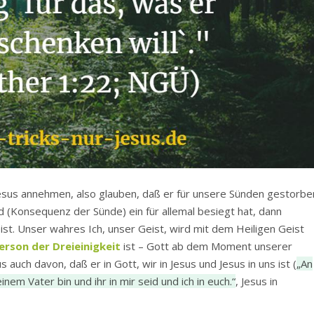
esus annehmen, also glauben, daß er für unsere Sünden gestorbe
 (Konsequenz der Sünde) ein für allemal besiegt hat, dann
ist. Unser wahres Ich, unser Geist, wird mit dem Heiligen Geist
Person der Dreieinigkeit
ist – Gott ab dem Moment unserer
 auch davon, daß er in Gott, wir in Jesus und Jesus in uns ist (
„An
em Vater bin und ihr in mir seid und ich in euch.“
, Jesus in