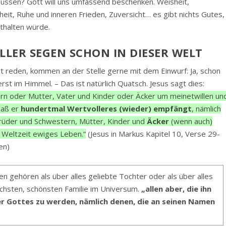
üssen? Gott will uns umfassend beschenken. Weisheit,
it, Ruhe und inneren Frieden, Zuversicht… es gibt nichts Gutes,
thalten würde.
LLER SEGEN SCHON IN DIESER WELT
t reden, kommen an der Stelle gerne mit dem Einwurf: Ja, schon
 erst im Himmel. – Das ist natürlich Quatsch. Jesus sagt dies:
n oder Mutter, Vater und Kinder oder Äcker um meinetwillen un
daß er
hundertmal Wertvolleres (wieder) empfängt
, nämlich
Brüder und Schwestern, Mütter, Kinder und
Äcker
(wenn auch)
n Weltzeit ewiges Leben.“
(Jesus in Markus Kapitel 10, Verse 29-
en)
n gehören als über alles geliebte Tochter oder als über alles
ichsten, schönsten Familie im Universum.
„allen aber, die ihn
er Gottes zu werden, nämlich denen, die an seinen Namen