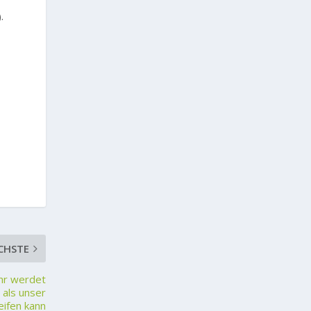
.
CHSTE
Ihr werdet
 als unser
eifen kann