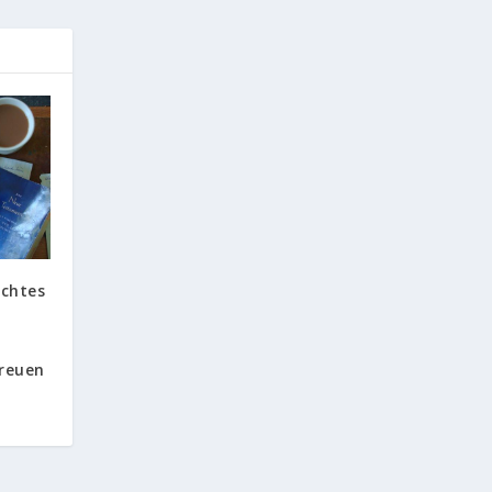
echtes
t
Freuen