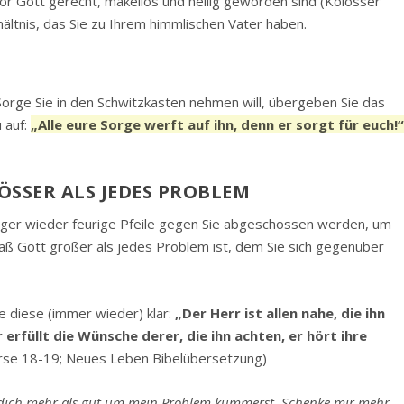
or Gott gerecht, makellos und heilig geworden sind (Kolosser
hältnis, das Sie zu Ihrem himmlischen Vater haben.
orge Sie in den Schwitzkasten nehmen will, übergeben Sie das
 auf:
„Alle eure Sorge werft auf ihn, denn er sorgt für euch!
ÖSSER ALS JEDES PROBLEM
ger wieder feurige Pfeile gegen Sie abgeschossen werden, um
daß Gott größer als jedes Problem ist, dem Sie sich gegenüber
e diese (immer wieder) klar:
„Der Herr ist allen nahe, die ihn
Er erfüllt die Wünsche derer, die ihn achten, er hört ihre
rse 18-19; Neues Leben Bibelübersetzung)
u dich mehr als gut um mein Problem kümmerst. Schenke mir mehr