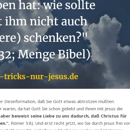
er Desinformation, daß Sie Gott etwas abtrotzen müßten.
er waren, da hat Gott Sie schon geliebt und Ihnen mit Jesus die
aber beweist seine Liebe zu uns dadurch, daß Christus für
en.“
, Römer 5:8). Und erst recht jetzt, wo Sie durch Jesus frei vo