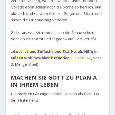
verleiten lassen), wo alles wackelt und scheppert.
Gerade eben schien noch die Sonne so herrlich, nun
plötzlich stehen wir mitten im Regen und Sturm und
haben die Orientierung verloren.
Gut dran, wer sich immer – ob die Sonne scheint
oder ob es stürmt und regnet – auf Gott verläßt.
„Gott ist uns Zuflucht und Stärke, als Hilfe in
Nöten wohlbewährt befunden.“
(
Psalm 46
, Vers
2; Menge Bibel)
MACHEN SIE GOTT ZU PLAN A
IN IHREM LEBEN
Die meisten Gläubigen haben Gott so als Plan B in
der Hinterhand.