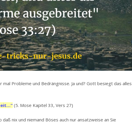
 mal Probleme und Bedrängnisse. Ja und? Gott besiegt das alles
zeit…“
(5. Mose Kapitel 33, Vers 27)
so daß nix und niemand Böses auch nur ansatzweise an Sie