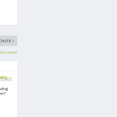
CHSTE
d in Ihnen
uhig
en?