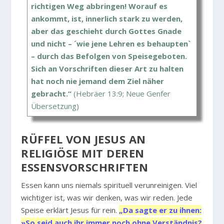
richtigen Weg abbringen! Worauf es
ankommt, ist, innerlich stark zu werden,
aber das geschieht durch Gottes Gnade
und nicht – ´wie jene Lehren es behaupten`
– durch das Befolgen von Speisegeboten.
Sich an Vorschriften dieser Art zu halten
hat noch nie jemand dem Ziel näher
gebracht.“
(Hebräer 13:9; Neue Genfer
Übersetzung)
RÜFFEL VON JESUS AN
RELIGIÖSE MIT DEREN
ESSENSVORSCHRIFTEN
Essen kann uns niemals spirituell verunreinigen. Viel
wichtiger ist, was wir denken, was wir reden. Jede
Speise erklärt Jesus für rein.
„Da sagte er zu ihnen:
»So seid auch ihr immer noch ohne Verständnis?