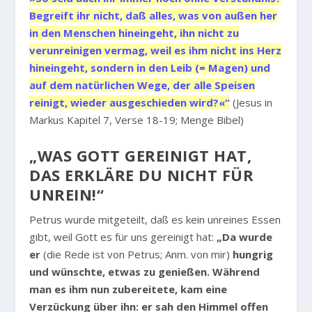
Begreift ihr nicht, daß alles, was von außen her
in den Menschen hineingeht, ihn nicht zu
verunreinigen vermag, weil es ihm nicht ins Herz
hineingeht, sondern in den Leib (= Magen) und
auf dem natürlichen Wege, der alle Speisen
reinigt, wieder ausgeschieden wird?«“
(Jesus in
Markus Kapitel 7, Verse 18-19; Menge Bibel)
„WAS GOTT GEREINIGT HAT,
DAS ERKLÄRE DU NICHT FÜR
UNREIN!“
Petrus wurde mitgeteilt, daß es kein unreines Essen
gibt, weil Gott es für uns gereinigt hat:
„Da wurde
er
(die Rede ist von Petrus; Anm. von mir)
hungrig
und wünschte, etwas zu genießen. Während
man es ihm nun zubereitete, kam eine
Verzückung über ihn: er sah den Himmel offen