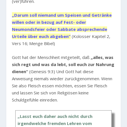
(ver)führen.
„Darum soll niemand um Speisen und Getränke
willen oder in bezug auf Fest- oder
Neumondsfeier oder Sabbate absprechende
Urteile über euch abgeben“
(Kolosser Kapitel 2,
Vers 16; Menge Bibel)
Gott hat der Menschheit mitgeteilt, daß
„alles, was
sich regt und was da lebt, soll euch zur Nahrung
dienen“
(Genesis 9:3) Und Gott hat diese
Anweisung niemals wieder zurückgenommen. Wenn
Sie also Fleisch essen möchten, essen Sie Fleisch
und lassen Sie sich von Religiösen keine
Schuldgefühle einreden.
„Lasst euch daher auch nicht durch
irgendwelche fremden Lehren vom