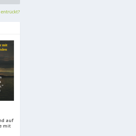
 entrückt?
nd auf
e mit