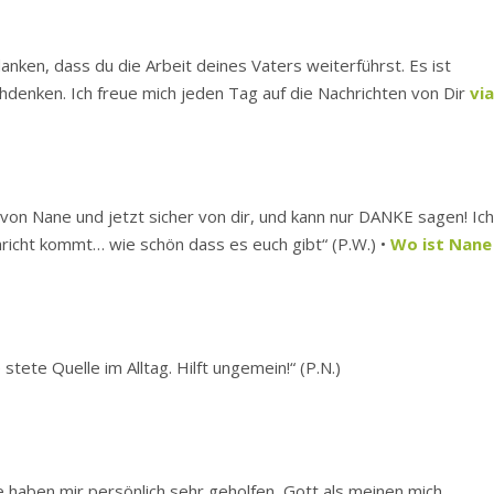
anken, dass du die Arbeit deines Vaters weiterführst. Es ist
denken. Ich freue mich jeden Tag auf die Nachrichten von Dir
vi
ils von Nane und jetzt sicher von dir, und kann nur DANKE sagen! Ic
icht kommt… wie schön dass es euch gibt“ (P.W.) •
Wo ist Nane
 stete Quelle im Alltag. Hilft ungemein!“ (P.N.)
e haben mir persönlich sehr geholfen, Gott als meinen mich