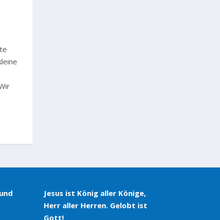
te
kleine
Wir
 und
Jesus ist König aller Könige,
Herr aller Herren. Gelobt ist
Gott!