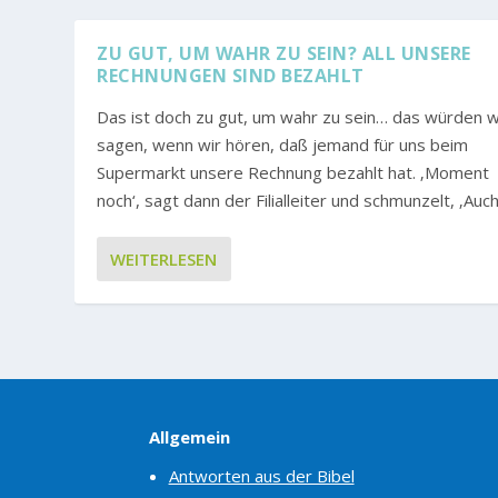
ZU GUT, UM WAHR ZU SEIN? ALL UNSERE
RECHNUNGEN SIND BEZAHLT
Das ist doch zu gut, um wahr zu sein… das würden w
sagen, wenn wir hören, daß jemand für uns beim
Supermarkt unsere Rechnung bezahlt hat. ‚Moment
noch‘, sagt dann der Filialleiter und schmunzelt, ‚Auch.
WEITERLESEN
Allgemein
Antworten aus der Bibel