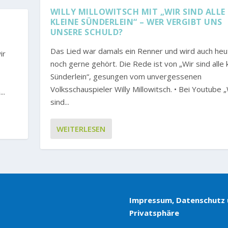
WILLY MILLOWITSCH MIT „WIR SIND ALLE
KLEINE SÜNDERLEIN“ – WER VERGIBT UNS
UNSERE SCHULD?
Das Lied war damals ein Renner und wird auch heu
ir
noch gerne gehört. Die Rede ist von „Wir sind alle 
Sünderlein“, gesungen vom unvergessenen
Volksschauspieler Willy Millowitsch. • Bei Youtube „
..
sind...
WEITERLESEN
Impressum, Datenschutz
Privatsphäre