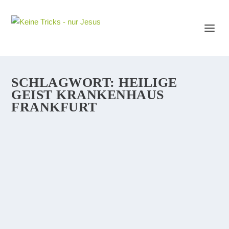
SCHLAGWORT:
HEILIGE
GEIST KRANKENHAUS
FRANKFURT
WANN WIRD DER HEILIGE GEIST DAS
ERSTE MAL IN DER BIBEL ERWÄHNT?
Wenn man Jesus als seinen Retter annimmt, wird man
automatisch mit dem Heiligen Geist versiegelt...