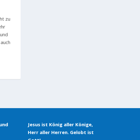
ht zu
ehr
 und
 auch
 und
Jesus ist König aller Könige,
Herr aller Herren. Gelobt ist
Gott!