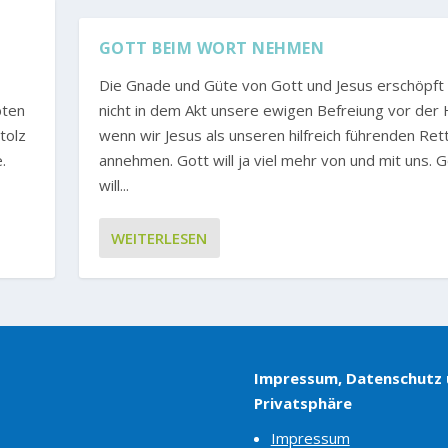
D
GOTT BEIM WORT NEHMEN
Die Gnade und Güte von Gott und Jesus erschöpft s
bten
nicht in dem Akt unsere ewigen Befreiung vor der H
tolz
wenn wir Jesus als unseren hilfreich führenden Ret
.
annehmen. Gott will ja viel mehr von und mit uns. G
will...
WEITERLESEN
Impressum, Datenschutz
Privatsphäre
Impressum