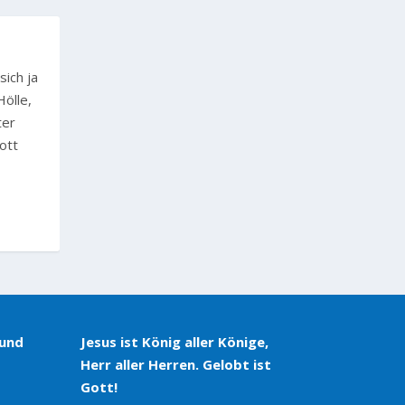
ich ja
ölle,
ter
ott
 und
Jesus ist König aller Könige,
Herr aller Herren. Gelobt ist
Gott!