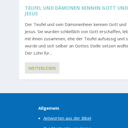
TEUFEL UND DÄMONEN KENNEN GOTT UN
JESUS
Der Teufel und sein Dämonenheer kennen Gott und
Jesus. Sie wurden schließlich von Gott erschaffen, le
mit ihnen zusammen, ehe der Teufel aufsässig und s
wurde und sich selber an Gottes Stelle setzen wollte
Der Lohn für...
WEITERLESEN
Allgemein
Antworten aus der Bibel