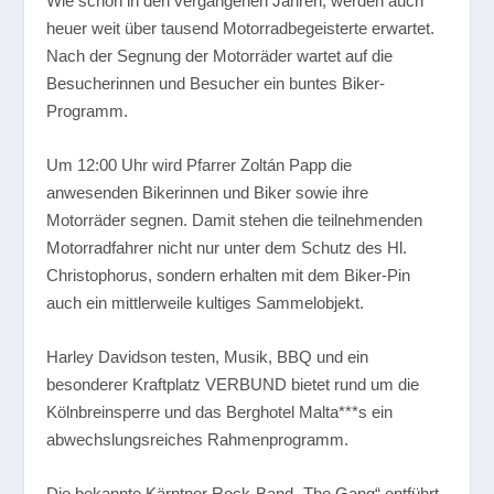
Wie schon in den vergangenen Jahren, werden auch
heuer weit über tausend Motorradbegeisterte erwartet.
Nach der Segnung der Motorräder wartet auf die
Besucherinnen und Besucher ein buntes Biker-
Programm.
Um 12:00 Uhr wird Pfarrer Zoltán Papp die
anwesenden Bikerinnen und Biker sowie ihre
Motorräder segnen. Damit stehen die teilnehmenden
Motorradfahrer nicht nur unter dem Schutz des Hl.
Christophorus, sondern erhalten mit dem Biker-Pin
auch ein mittlerweile kultiges Sammelobjekt.
Harley Davidson testen, Musik, BBQ und ein
besonderer Kraftplatz VERBUND bietet rund um die
Kölnbreinsperre und das Berghotel Malta***s ein
abwechslungsreiches Rahmenprogramm.
Die bekannte Kärntner Rock-Band „The Gang“ entführt