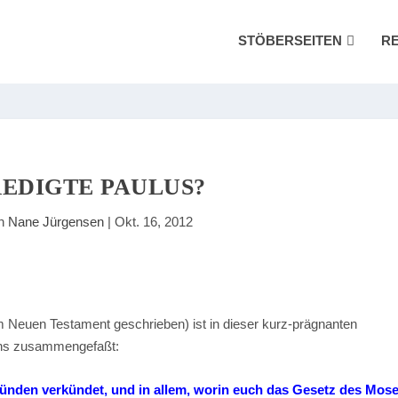
STÖBERSEITEN
R
REDIGTE PAULUS?
on
Nane Jürgensen
|
Okt. 16, 2012
 Neuen Testament geschrieben) ist in dieser kurz-prägnanten
uns zusammengefaßt:
ünden verkündet, und in allem, worin euch das Gesetz des Mos