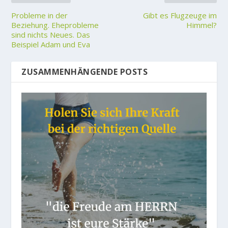
Probleme in der
Gibt es Flugzeuge im
Beziehung. Eheprobleme
Himmel?
sind nichts Neues. Das
Beispiel Adam und Eva
ZUSAMMENHÄNGENDE POSTS