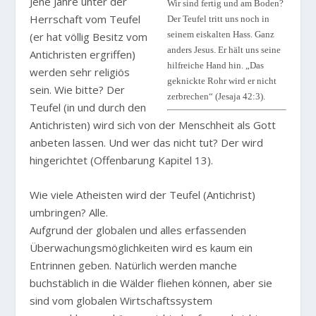
Jene Jahre unter der
Wir sind fertig und am Boden?
Herrschaft vom Teufel
Der Teufel tritt uns noch in
seinem eiskalten Hass. Ganz
(er hat völlig Besitz vom
anders Jesus. Er hält uns seine
Antichristen ergriffen)
hilfreiche Hand hin. „Das
werden sehr religiös
geknickte Rohr wird er nicht
sein. Wie bitte? Der
zerbrechen“ (Jesaja 42:3).
Teufel (in und durch den
Antichristen) wird sich von der Menschheit als Gott
anbeten lassen. Und wer das nicht tut? Der wird
hingerichtet (Offenbarung Kapitel 13).
Wie viele Atheisten wird der Teufel (Antichrist)
umbringen? Alle.
Aufgrund der globalen und alles erfassenden
Überwachungsmöglichkeiten wird es kaum ein
Entrinnen geben. Natürlich werden manche
buchstäblich in die Wälder fliehen können, aber sie
sind vom globalen Wirtschaftssystem