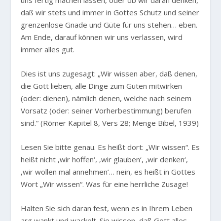
uns fertig machen lassen, oder ob wir daran denken,
daß wir stets und immer in Gottes Schutz und seiner
grenzenlose Gnade und Güte für uns stehen… eben.
Am Ende, darauf können wir uns verlassen, wird
immer alles gut.
Dies ist uns zugesagt:
„Wir wissen aber, daß denen,
die Gott lieben, alle Dinge zum Guten mitwirken
(oder: dienen), nämlich denen, welche nach seinem
Vorsatz (oder: seiner Vorherbestimmung) berufen
sind.“
(Römer Kapitel 8, Vers 28; Menge Bibel, 1939)
Lesen Sie bitte genau. Es heißt dort: „Wir wissen“. Es
heißt nicht ‚wir hoffen‘, ‚wir glauben‘, ‚wir denken‘,
‚wir wollen mal annehmen’… nein, es heißt in Gottes
Wort „Wir wissen“. Was für eine herrliche Zusage!
Halten Sie sich daran fest, wenn es in Ihrem Leben
arg wankt und wackelt. Sie wissen, daß Gott alles,