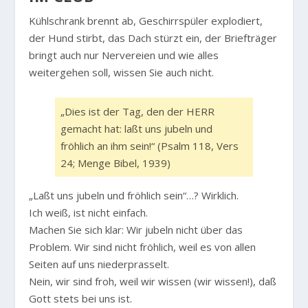
Kühlschrank brennt ab, Geschirrspüler explodiert,
der Hund stirbt, das Dach stürzt ein, der Briefträger
bringt auch nur Nervereien und wie alles
weitergehen soll, wissen Sie auch nicht.
„Dies ist der Tag, den der HERR
gemacht hat: laßt uns jubeln und
fröhlich an ihm sein!“
(Psalm 118, Vers
24; Menge Bibel, 1939)
„Laßt uns jubeln und fröhlich sein“…? Wirklich.
Ich weiß, ist nicht einfach.
Machen Sie sich klar: Wir jubeln nicht über das
Problem. Wir sind nicht fröhlich, weil es von allen
Seiten auf uns niederprasselt.
Nein, wir sind froh, weil wir wissen (wir wissen!), daß
Gott stets bei uns ist.