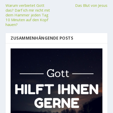
Warum verbietet Gott
Das Blut von Jesus
das? Darf ich mir nicht mit
dem Hammer jeden Tag
10 Minuten auf den Kopf
hauen?
ZUSAMMENHÄNGENDE POSTS