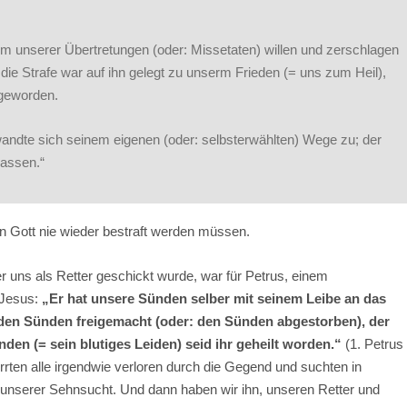
m unserer Übertretungen (oder: Missetaten) willen und zerschlagen
die Strafe war auf ihn gelegt zu unserm Frieden (= uns zum Heil),
 geworden.
r wandte sich seinem eigenen (oder: selbsterwählten) Wege zu; der
lassen.“
on Gott nie wieder bestraft werden müssen.
uns als Retter geschickt wurde, war für Petrus, einem
 Jesus:
„Er hat unsere Sünden selber mit seinem Leibe an das
n den Sünden freigemacht (oder: den Sünden abgestorben), der
en (= sein blutiges Leiden) seid ihr geheilt worden.“
(1. Petrus
irrten alle irgendwie verloren durch die Gegend und suchten in
 unserer Sehnsucht. Und dann haben wir ihn, unseren Retter und