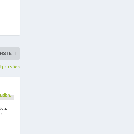
HSTE
ig zu säen
den,
ch