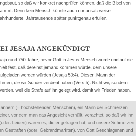
ngebaut, so daß wir konkret nachprüfen können, daß die Bibel von
stammt. Denn kein Mensch könnte auch nur ansatzweise
ahrhunderte, Jahrtausende später punktgenau erfüllen.
BEI JESAJA ANGEKÜNDIGT
saja rund 750 Jahre, bevor Gott in Jesus Mensch wurde und auf die
 hielt fest, daß dereinst jemand kommen würde, dem unsere
ufgeladen werden würden (Jesaja 53:4). Dieser „Mann der
hmen, die wir Sünder verdient haben (Vers 5). Nicht wir, sondern
en, weil die Strafe auf ihn gelegt wird, damit wir Frieden haben.
 Männern (= hochstehenden Menschen), ein Mann der Schmerzen
 einer, vor dem man das Angesicht verhüllt, verachtet, so daß wir ihn
(oder: Leiden) waren es, die er getragen hat, und unsere Schmerzen
einen Gestraften (oder: Gebrandmarkten), von Gott Geschlagenen und