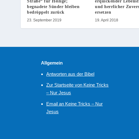
Straße“ für Heilige;
erquickender Lebensf
begnadete Sünder bleiben
und herrlicher Zuvers
bedröppelt zurück
ersetzen
23. September 2019
19. April 2018
Allgemein
Antworten aus der Bibel
Zur Startseite von Keine Tricks
– Nur Jesus
Email an Keine Tricks – Nur
Jesus