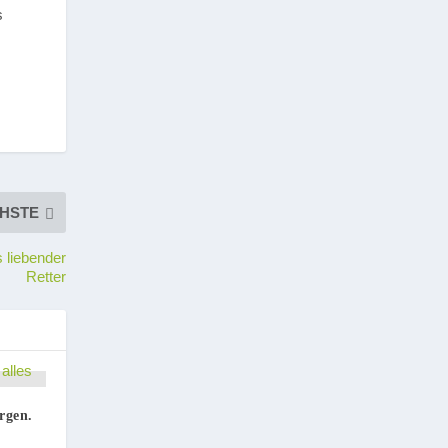
s
HSTE
s liebender
Retter
rgen.