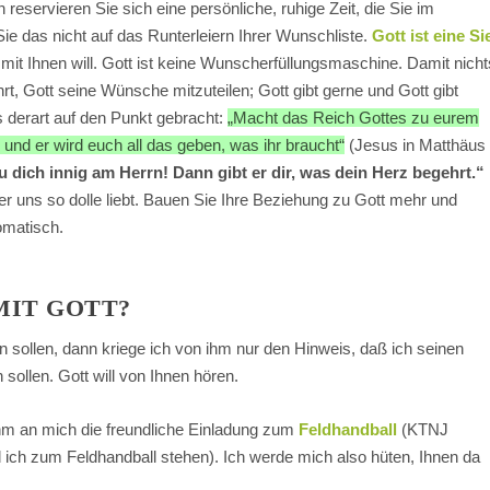
reservieren Sie sich eine persönliche, ruhige Zeit, die Sie im
e das nicht auf das Runterleiern Ihrer Wunschliste.
Gott ist eine Si
 mit Ihnen will. Gott ist keine Wunscherfüllungsmaschine. Damit nicht
hrt, Gott seine Wünsche mitzuteilen; Gott gibt gerne und Gott gibt
s derart auf den Punkt gebracht:
„Macht das Reich Gottes zu eurem
, und er wird euch all das geben, was ihr braucht“
(Jesus in Matthäus
u dich innig am Herrn! Dann gibt er dir, was dein Herz begehrt.“
 er uns so dolle liebt. Bauen Sie Ihre Beziehung zu Gott mehr und
omatisch.
MIT GOTT?
n sollen, dann kriege ich von ihm nur den Hinweis, daß ich seinen
 sollen. Gott will von Ihnen hören.
hm an mich die freundliche Einladung zum
Feldhandball
(KTNJ
 ich zum Feldhandball stehen). Ich werde mich also hüten, Ihnen da