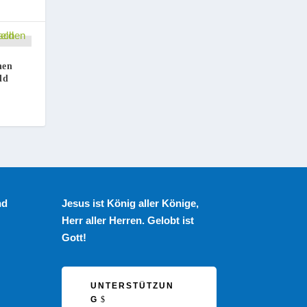
hen
ld
nd
Jesus ist König aller Könige,
Herr aller Herren. Gelobt ist
Gott!
UNTERSTÜTZUN
G