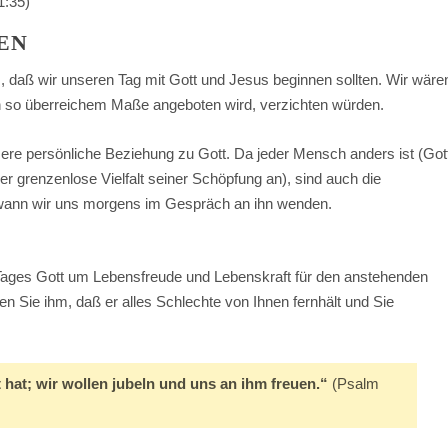
1:35)
EN
, daß wir unseren Tag mit Gott und Jesus beginnen sollten. Wir wäre
in so überreichem Maße angeboten wird, verzichten würden.
sere persönliche Beziehung zu Gott. Da jeder Mensch anders ist (Got
er grenzenlose Vielfalt seiner Schöpfung an), sind auch die
, wann wir uns morgens im Gespräch an ihn wenden.
es Tages Gott um Lebensfreude und Lebenskraft für den anstehenden
en Sie ihm, daß er alles Schlechte von Ihnen fernhält und Sie
 hat; wir wollen jubeln und uns an ihm freuen.“
(Psalm