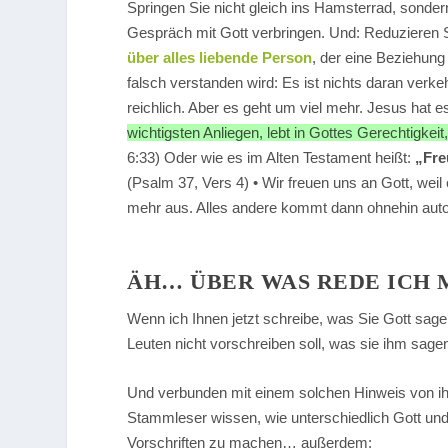
Springen Sie nicht gleich ins Hamsterrad, sondern 
Gespräch mit Gott verbringen. Und: Reduzieren Si
über alles liebende Person
, der eine Beziehung
falsch verstanden wird: Es ist nichts daran verke
reichlich. Aber es geht um viel mehr. Jesus hat e
wichtigsten Anliegen, lebt in Gottes Gerechtigkeit
6:33) Oder wie es im Alten Testament heißt:
„Fre
(Psalm 37, Vers 4) • Wir freuen uns an Gott, weil
mehr aus. Alles andere kommt dann ohnehin aut
ÄH… ÜBER WAS REDE ICH 
Wenn ich Ihnen jetzt schreibe, was Sie Gott sage
Leuten nicht vorschreiben soll, was sie ihm sagen
Und verbunden mit einem solchen Hinweis von i
Stammleser wissen, wie unterschiedlich Gott und
Vorschriften zu machen… außerdem: