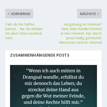
VORHERIGE
NÄCHSTE
Falls du mir helfen
Vergebung im Himmel?
kannst… Na, da denken
Nein, kein Sünder kommt
Sie aber bitte nochmal
in den Himmel. Nur durch
nach
Jesus heilig gemachte
Menschen sind im Himmel
ZUSAMMENHÄNGENDE POSTS