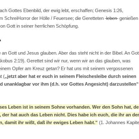
ch Gottes Ebenbild, der ewig lebt, erschaffen; Genesis 1:26,
im SchreiHorror der Hölle / Feuersee; die Geretteten
leben
genießen
on Gott in seiner herrlichen Schöpfung.
?
ie an Gott und Jesus glauben. Aber das steht nicht in der Bibel. An Got
bus 2:19). Gerettet sind wir nur, wenn wir an das glauben, was
 seinem Opfer am Kreuz getan? Er hat uns mit seinem vergossenen
t (
„jetzt aber hat er euch in seinem Fleischesleibe durch seinen
nd unanklagbar vor ihm (d.h. vor Gottes Angesicht) darzustellen“
ses Leben ist in seinem Sohne vorhanden. Wer den Sohn hat, de
 der hat auch das Leben nicht. Dies habe ich euch, die ihr an de
 damit ihr wißt, daß ihr ewiges Leben habt.“
(1. Johannes Kapite