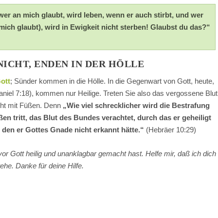
er an mich glaubt, wird leben, wenn er auch stirbt, und wer
mich glaubt), wird in Ewigkeit nicht sterben! Glaubst du das?“
NICHT, ENDEN IN DER HÖLLE
ott
; Sünder kommen in die Hölle. In die Gegenwart von Gott, heute,
niel 7:18), kommen nur Heilige. Treten Sie also das vergossene Blut
icht mit Füßen. Denn
„Wie viel schrecklicher wird die Bestrafung
en tritt, das Blut des Bundes verachtet, durch das er geheiligt
 den er Gottes Gnade nicht erkannt hätte.“
(Hebräer 10:29)
vor Gott heilig und unanklagbar gemacht hast. Helfe mir, daß ich dich
he. Danke für deine Hilfe.