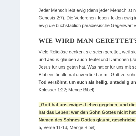
Jeder Mensch lebt ewig (denn jeder Mensch ist na
Genesis 2:7). Die Verlorenen
leben
leiden ewig 
ewig die buchstäblich paradiesische Gegenwart v
WIE WIRD MAN GERETTET
Viele Religiöse denken, sie seien gerettet, weil s
und Jesus glauben auch Teufel und Dämonen (Jako
Jesus für uns getan hat. Was hat er für uns mit
Blut ein für allemal unverrückbar mit Gott versöhn
Tod versöhnt, um euch als heilig, untadelig u
Kolosser 1:22; Menge Bibel).
„Gott hat uns ewiges Leben gegeben, und die
hat das Leben; wer den Sohn Gottes nicht hat,
Namen des Sohnes Gottes glaubt, geschrieben,
5, Verse 11-13; Menge Bibel)