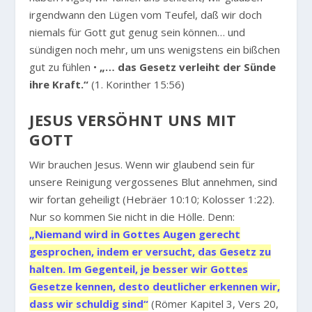
irgendwann den Lügen vom Teufel, daß wir doch
niemals für Gott gut genug sein können… und
sündigen noch mehr, um uns wenigstens ein bißchen
gut zu fühlen •
„… das Gesetz verleiht der Sünde
ihre Kraft.“
(1. Korinther 15:56)
JESUS VERSÖHNT UNS MIT
GOTT
Wir brauchen Jesus. Wenn wir glaubend sein für
unsere Reinigung vergossenes Blut annehmen, sind
wir fortan geheiligt (Hebräer 10:10; Kolosser 1:22).
Nur so kommen Sie nicht in die Hölle. Denn:
„Niemand wird in Gottes Augen gerecht
gesprochen, indem er versucht, das Gesetz zu
halten. Im Gegenteil, je besser wir Gottes
Gesetze kennen, desto deutlicher erkennen wir,
dass wir schuldig sind“
(Römer Kapitel 3, Vers 20,