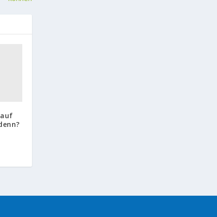
 auf
 denn?