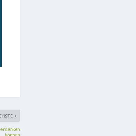
CHSTE
d erdenken
können