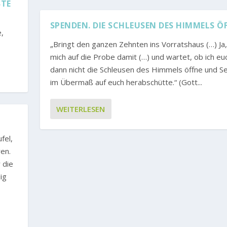
STE
SPENDEN. DIE SCHLEUSEN DES HIMMELS Ö
e,
„Bringt den ganzen Zehnten ins Vorratshaus (…) Ja, 
mich auf die Probe damit (…) und wartet, ob ich eu
dann nicht die Schleusen des Himmels öffne und S
im Übermaß auf euch herabschütte.“ (Gott...
WEITERLESEN
fel,
en.
 die
ig