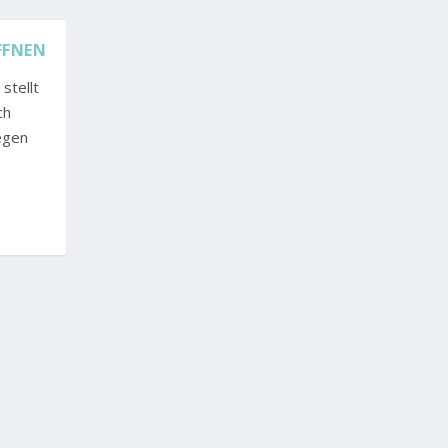
FFNEN
stellt
ch
egen