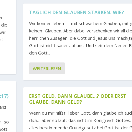
TÄGLICH DEN GLAUBEN STÄRKEN. WIE?
en
Wir können leben — mit schwachem Glauben, mit 
 die
keinem Glauben. Aber dabei verschenken wir all di
wir
herrlichen Zusagen, die Gott und Jesus uns mach(t)
bt
Gott ist nicht sauer auf uns. Und seit dem Neuen B
den Gott...
WEITERLESEN
:17)
ERST GELD, DANN GLAUBE…? ODER ERST
GLAUBE, DANN GELD?
ganz
Wenn du mir hilfst, lieber Gott, dann glaube ich auc
h
dich… aber so läuft das nicht im Königreich Gottes
n, so
alles bestimmende Grundgesetz bei Gott ist der 
Gott