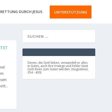
RETTUNG DURCH JESUS
UNTERSTÜTZUNG
ITET
Denen, die Gott lieben, verwandelt er alles
in Gutes, auch ihre Irrwege und Fehler lässt
und
Gott ihnen zum Guten werden. (Augustinus,
354 - 430)
um
esen
tt...