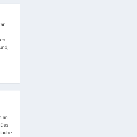
gar
e
en.
und,
h an
. Das
Glaube