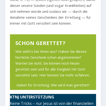
dieser unsere Sünden (und sogar Krankheiten) auf
sich nehmen würde und sodass wir — durch die
Annahme seines Geschenkes der Errettung — für
immer mit Gott versöhnt sein können.
SCHON GERETTET?
Wie sieht’s bei Ihnen aus? Haben Sie dieses
herrliche Geschenk schon angenommen?
Warten Sie nicht. Sie können noch heute
gerettet sein und für alle Ewigkeit mit Gott
versöhnt sein. Hier können Sie mehr erfahren:
Gebet für Errettung: Wie wird man gerettet?
KTNJ UNTERSTÜTZUNG
Keine Tricks – nur Jesus ist von der finanziellen