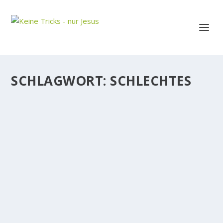
SCHLAGWORT:
SCHLECHTES
SELBSTVORWÜRFE UND SCHLECHTES
GEWISSEN WEGEN UNSERER SÜNDEN
Wir wissen, was gut und was falsch ist. Sündigen wir,
so wissen wir, welchen Mist wir bauen. Die Folge:
Selbstvorwürfe, schlechtes Gewissen und die Angst,
daß Gott uns nicht mehr liebt. Stimmt das? Nicht für
diejenigen, die...
WEITERLESEN