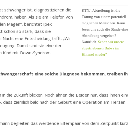
at schwanger ist, diagnostizieren die
KTNJ: Abtreibung ist die
ndrom, haben. Als sie am Telefon von
Tötung von einem potentiell
möglichen Menschen. Kann
 den Magen“, berichtet Ipek.
Jesus uns auch die Sünde eine
t schon so stark, dass sie
Abtreibung vergeben?
Nacht eine Entscheidung trifft. „Wir
Natürlich.
Sehen wir unsere
zeugung. Damit sind sie eine der
abgetriebenen Babys im
 ein Kind mit Down-Syndrom
Himmel wieder?
chwangerschaft eine solche Diagnose bekommen, treiben ih
h in die Zukunft blicken. Noch ahnen die Beiden nur, dass ihnen ein
ab, dass ziemlich bald nach der Geburt eine Operation am Herzen
dmann begleiten das werdende Elternpaar von dem Zeitpunkt kur