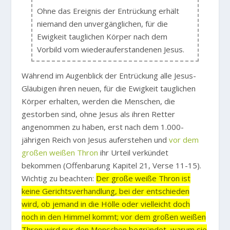
Ohne das Ereignis der Entrückung erhält
niemand den unvergänglichen, für die
Ewigkeit tauglichen Körper nach dem
Vorbild vom wiederauferstandenen Jesus.
Während im Augenblick der Entrückung alle Jesus-
Gläubigen ihren neuen, für die Ewigkeit tauglichen
Körper erhalten, werden die Menschen, die
gestorben sind, ohne Jesus als ihren Retter
angenommen zu haben, erst nach dem 1.000-
jährigen Reich von Jesus auferstehen und
vor dem
großen weißen Thron
ihr Urteil verkündet
bekommen (Offenbarung Kapitel 21, Verse 11-15).
Wichtig zu beachten:
Der große weiße Thron ist
keine Gerichtsverhandlung, bei der entschieden
wird, ob jemand in die Hölle oder vielleicht doch
noch in den Himmel kommt; vor dem großen weißen
Thron wird nur den Menschen begründet, warum sie