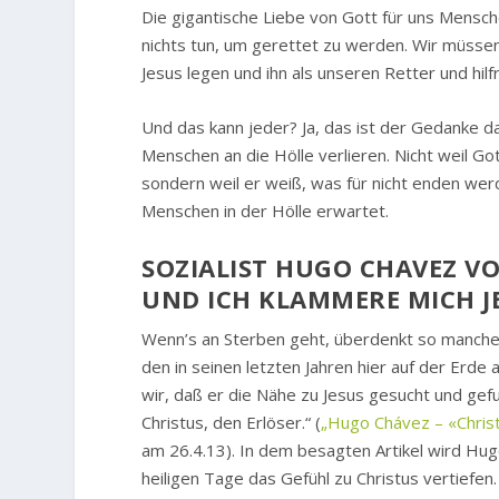
Die gigantische Liebe von Gott für uns Mensche
nichts tun, um gerettet zu werden. Wir müssen 
Jesus legen und ihn als unseren Retter und hi
Und das kann jeder? Ja, das ist der Gedanke dab
Menschen an die Hölle verlieren. Nicht weil G
sondern weil er weiß, was für nicht enden we
Menschen in der Hölle erwartet.
SOZIALIST HUGO CHAVEZ VO
UND ICH KLAMMERE MICH JE
Wenn’s an Sterben geht, überdenkt so mancher,
den in seinen letzten Jahren hier auf der Erde
wir, daß er die Nähe zu Jesus gesucht und gefu
Christus, den Erlöser.“ (
„Hugo Chávez – «Christ
am 26.4.13). In dem besagten Artikel wird Hu
heiligen Tage das Gefühl zu Christus vertiefen