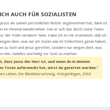
LICH AUCH FÜR SOZIALISTEN
 Jesus als seinen persönlichen Retter angenommen hat, dann ist
n im Himmel wiedersehen. Hat er sich das durch seine Taten
or der Hölle verdient? Nein. Habe ich es mir erarbeitet, daß ich
cht wegen dem, was wir (im Guten wie im Schlechten) getan haben,
Nähe zu Gott und Jesus gerettet, sondern nur wegen dem, was
n rein, tadellos und heilig vor Gott zu machen.
 dass Jesus der Herr ist, und wenn du in deinem
en Toten auferweckt hat, wirst du gerettet werden.“
s Leben. Die Bibelübersetzung, Holzgerlingen, 2002