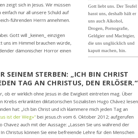
n zeigt sich in Jesus. Wir müssen
Gott liebt uns. Der Teufel
einfach nur all unsere Schuld auf
hasst uns, deshalb hält er
lfreich-führenden Herrn annehmen.
uns auch Alkohol,
Drogen, Pornografie,
ei. Gott will _keinen_ einzigen
Geldgier und Machtgier,
ott uns im Himmel brauchen würde,
die uns unglücklich und
rdender dämonischer Horror einen
kaputt machen, hin.
R SEINEM STERBEN: „ICH BIN CHRIST
DEN TAG AN CHRISTUS, DEN ERLÖSER.“
 ob er wirklich ohne Jesus in die Ewigkeit eintreten mag. Über
 an Krebs erkrankten diktatorischen Sozialisten Hugo Chávez lese
nden hat: „Ich bin Christ und ich klammere mich jeden Tag an
us ist der Weg»“
bei jesus.ch vom 6. Oktober 2012; aufgerufen
go Chavez auch mit der Aussage: „Lassen Sie uns während der
. In Christus können Sie eine befreiende Lehre für den Menschen