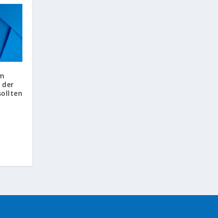
im
 der
ollten