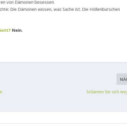
waren von Dämonen besessen.
öchte: Die Dämonen wissen, was Sache ist. Die Höllenburschen
Gott?
Nein.
NÄ
ie
Schämen Sie sich we