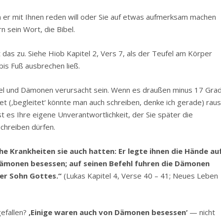
n er mit Ihnen reden will oder Sie auf etwas aufmerksam machen
n sein Wort, die Bibel.
as zu. Siehe Hiob Kapitel 2, Vers 7, als der Teufel am Körper
is Fuß ausbrechen ließ.
fel und Dämonen verursacht sein. Wenn es draußen minus 17 Gra
et (‚begleitet‘ könnte man auch schreiben, denke ich gerade) rau
st es Ihre eigene Unverantwortlichkeit, der Sie später die
chreiben dürfen.
he Krankheiten sie auch hatten: Er legte ihnen die Hände au
n Dämonen besessen; auf seinen Befehl fuhren die Dämonen
der Sohn Gottes.“
(Lukas Kapitel 4, Verse 40 – 41; Neues Leben
gefallen?
‚Einige waren auch von Dämonen besessen‘
— nicht