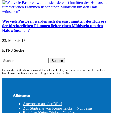
Wie viele Pastoren werden sich dereinst inmitten des Horrors
der fürchterlichen Flammen lieber einen Mühlstein um den
Hals wünschen?
23. März 2017
KTNJ Suche
Suchen
nach:
Denen, die Gott lieben, verwandelt er alles in Gutes, auch ihre Irrwege und Fehler lässt
Gott ihnen zum Guten werden. (Augustinus, 354 - 430)
Allgemein
Antworten aus der Bibel
Zur Startseite von Keine Tricks – Nur Jesus
Email an Keine Tricks – Nur Jesus