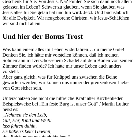
Geschenk für Sie. Von Jesus. Na? Fühlen Sie sich dann noch allein
gelassen im Leben? Schwer zu glauben, wenn Sie glauben was
Jesus alles für Sie getan hat und tun wird. Jetzt. Und buchstäblich
für alle Ewigkeit. Wir neugeborene Christen, wir Jesus-Schäfchen,
wir sind nicht allein.
Und hier der Bonus-Trost
Was kann einem alles im Leben widerfahren… du meine Güte!
Denken Sie, ich hätte mir vorstellen können, daß ich meinen
Sohnemann mit zerschossenem Schädel auf dem Boden von seinem
Zimmer finden würde? Ich hatte mir unser Leben auch anders
vorstellt.
Aber ganz gleich, was für Knüppel uns zwischen die Beine
geworfen werden, wir können uns immer der grenzenlosen Liebe
von Gott sicher sein.
Unterschätzen Sie nicht die hilfreiche Kraft alter Kirchenlieder.
Beispielsweise bei „Ein feste Burg ist unser Gott“ / Martin Luther
heißt es:
„Nehmen sie den Leib,
Gut, Ehr, Kind und Weib:
lass fahren dahin,
sie haben’s kein’ Gewinn,
das Reich muss uns doch bleiben.“