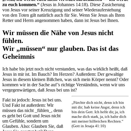
zu euch kommen.“
(Jesus in Johannes 14:18). Diese Zusicherung
von Jesus vor seiner Kreuzigung und seiner Wiederauferstehung
von den Toten gilt natürlich auch für Sie. Wenn Sie Jesus als Ihren
Retter und Herrn angenommen haben, dann ist Jesus bei Ihnen.
Wir müssen die Nähe von Jesus nicht
fühlen.
Wir „müssen“ nur glauben. Das ist das
Geheimnis
Ich habe bis jetzt noch nicht verstanden, was das wirklich heißt, daß
Jesus in mir ist. Im Bauch? Im Herzen? Außerdem: Der gewaltige
Jesus in diesem kleinen Bißchen, was sich mein Körper nennt? Oder
kommen wir in der Sache auf’s richtige Verständnis, wenn wir uns
vergegenwärtigen, daß Jesus bei uns ist?
Fakt ist jedoch: Jesus ist bei uns.
„Fürchte dich nicht, denn ich bin
Und Fakt ist außerdem: Wir
mit dir; hab keine Angst, denn ich
müssen das nicht _fühlen_, denn
bin dein Gott. Ich helfe dir, ja, ich
es geht bei Gott und Jesus nicht
mache dich stark, ja, ich halte dich
um Gefühle, sondern um
mit meiner hilfreichen Rechten.“
Glauben. Also: Glauben Sie, daß
(Gott in Jesaja 41:10)