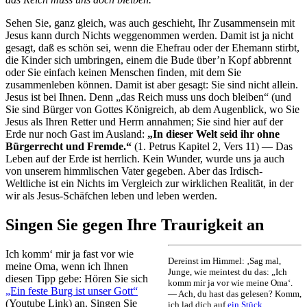
Sehen Sie, ganz gleich, was auch geschieht, Ihr Zusammensein mit
Jesus kann durch Nichts weggenommen werden. Damit ist ja nicht
gesagt, daß es schön sei, wenn die Ehefrau oder der Ehemann stirbt,
die Kinder sich umbringen, einem die Bude über’n Kopf abbrennt
oder Sie einfach keinen Menschen finden, mit dem Sie
zusammenleben können. Damit ist aber gesagt: Sie sind nicht allein.
Jesus ist bei Ihnen. Denn „das Reich muss uns doch bleiben“ (und
Sie sind Bürger von Gottes Königreich, ab dem Augenblick, wo Sie
Jesus als Ihren Retter und Herrn annahmen; Sie sind hier auf der
Erde nur noch Gast im Ausland:
„In dieser Welt seid ihr ohne
Bürgerrecht und Fremde.“
(1. Petrus Kapitel 2, Vers 11) — Das
Leben auf der Erde ist herrlich. Kein Wunder, wurde uns ja auch
von unserem himmlischen Vater gegeben. Aber das Irdisch-
Weltliche ist ein Nichts im Vergleich zur wirklichen Realität, in der
wir als Jesus-Schäfchen leben und leben werden.
Singen Sie gegen Ihre Traurigkeit an
Ich komm‘ mir ja fast vor wie
Dereinst im Himmel: ‚Sag mal,
meine Oma, wenn ich Ihnen
Junge, wie meintest du das: „Ich
diesen Tipp gebe: Hören Sie sich
komm mir ja vor wie meine Oma‘.
„Ein feste Burg ist unser Gott“
— Ach, du hast das gelesen? Komm,
(Youtube Link) an. Singen Sie
ich lad dich auf
ein Stück