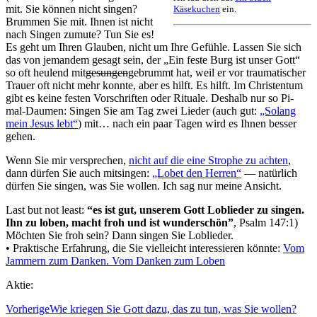
mit. Sie können nicht singen?
Käsekuchen
ein.
Brummen Sie mit. Ihnen ist nicht
nach Singen zumute? Tun Sie es!
Es geht um Ihren Glauben, nicht um Ihre Gefühle. Lassen Sie sich
das von jemandem gesagt sein, der „Ein feste Burg ist unser Gott“
so oft heulend mit
gesungen
gebrummt hat, weil er vor traumatischer
Trauer oft nicht mehr konnte, aber es hilft. Es hilft. Im Christentum
gibt es keine festen Vorschriften oder Rituale. Deshalb nur so Pi-
mal-Daumen: Singen Sie am Tag zwei Lieder (auch gut:
„Solang
mein Jesus lebt“
) mit… nach ein paar Tagen wird es Ihnen besser
gehen.
Wenn Sie mir versprechen,
nicht auf die eine Strophe zu achten
,
dann dürfen Sie auch mitsingen:
„Lobet den Herren“
— natürlich
dürfen Sie singen, was Sie wollen. Ich sag nur meine Ansicht.
Last but not least:
“es ist gut, unserem Gott Loblieder zu singen.
Ihn zu loben, macht froh und ist wunderschön”
, Psalm 147:1)
Möchten Sie froh sein? Dann singen Sie Loblieder.
• Praktische Erfahrung, die Sie vielleicht interessieren könnte:
Vom
Jammern zum Danken. Vom Danken zum Loben
Aktie:
Vorherige
Wie kriegen Sie Gott dazu, das zu tun, was Sie wollen?