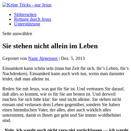
Stöberseiten
Rettung durch Jesus
Unterstützung
Seite auswählen
Sie stehen nicht allein im Leben
Gepostet von
Nane Jürgensen
|
Dez. 5, 2013
E
insamkeit kann schön sein (man hat Zeit für sich, für’s Leben, für’s
Nachdenken). Einsamkeit kann auch weh tun, wenn man darunter
leidet, daß man alleine ist.
Reden Sie mit Jesus, was gut für Sie ist. Und vertrauen Sie darauf,
daß alles so kommt, wie es für Sie am besten ist. Und derweil
machen Sie sich bitte klar: Sie sind nicht alleine. Sie stehen nicht
einsam und verlassen dem Leben gegenüber, sondern Sie haben
einen himmlischen Vater, der alles, aber auch wirklich alles
unternimmt, damit es Ihnen gut geht und Sie immer wohlbehütet
sind.
„Nein, ich werde euch nicht verwaist zurücklassen — ich werde