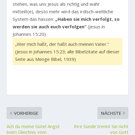
stehen, was uns Jesus als richtig und wahr
mitteilt(e), desto mehr wird das irdisch-weltliche
System das hassen:
„Haben sie mich verfolgt, so
werden sie auch euch verfolgen“
(Jesus in
Johannes 15:20)
„Wer mich haßt, der haßt auch meinen Vater.“
(Jesus in Johannes 15:23; alle Bibelzitate auf dieser
Seite aus Menge Bibel, 1939)
VORHERIGE
NÄCHSTE
Ach du meine Güte! Angst
Ihre Sünde trennt Sie nicht
beim Gleichnis vom
von Gott