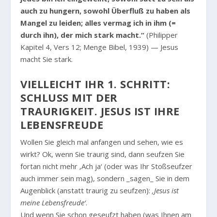
auch zu hungern, sowohl Überfluß zu haben als
Mangel zu leiden; alles vermag ich in ihm (=
durch ihn), der mich stark macht.“
(Philipper
Kapitel 4, Vers 12; Menge Bibel, 1939) — Jesus
macht Sie stark.
VIELLEICHT IHR 1. SCHRITT:
SCHLUSS MIT DER T
RAURIGKEIT. JESUS IST IHRE L
EBENSFREUDE
Wollen Sie gleich mal anfangen und sehen, wie es
wirkt? Ok, wenn Sie traurig sind, dann seufzen Sie
fortan nicht mehr ‚Ach ja‘ (oder was Ihr Stoßseufzer
auch immer sein mag), sondern _sagen_ Sie in dem
Augenblick (anstatt traurig zu seufzen):
‚Jesus ist
meine Lebensfreude‘
.
Und wenn Sie schon geseufzt haben (was Ihnen am