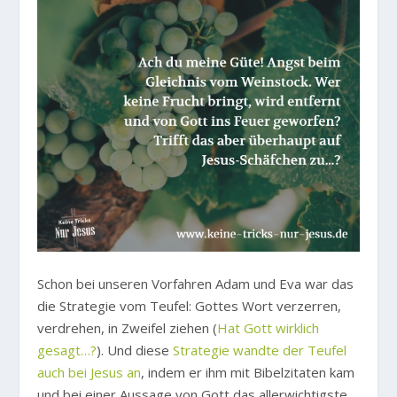
Schon bei unseren Vorfahren Adam und Eva war das
die Strategie vom Teufel: Gottes Wort verzerren,
verdrehen, in Zweifel ziehen (
Hat Gott wirklich
gesagt…?
). Und diese
Strategie wandte der Teufel
auch bei Jesus an
, indem er ihm mit Bibelzitaten kam
und bei einer Aussage von Gott das allerwichtigste