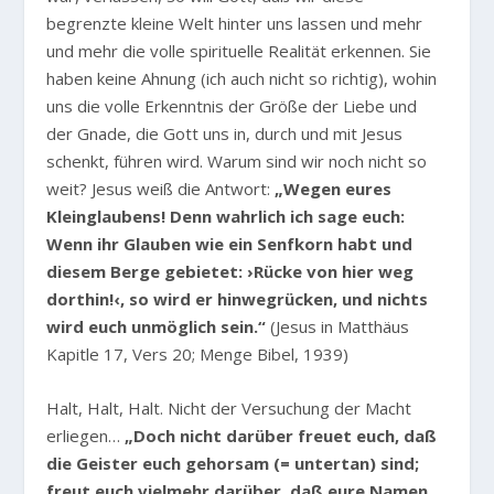
begrenzte kleine Welt hinter uns lassen und mehr
und mehr die volle spirituelle Realität erkennen. Sie
haben keine Ahnung (ich auch nicht so richtig), wohin
uns die volle Erkenntnis der Größe der Liebe und
der Gnade, die Gott uns in, durch und mit Jesus
schenkt, führen wird. Warum sind wir noch nicht so
weit? Jesus weiß die Antwort:
„Wegen eures
Kleinglaubens! Denn wahrlich ich sage euch:
Wenn ihr Glauben wie ein Senfkorn habt und
diesem Berge gebietet: ›Rücke von hier weg
dorthin!‹, so wird er hinwegrücken, und nichts
wird euch unmöglich sein.“
(Jesus in Matthäus
Kapitle 17, Vers 20; Menge Bibel, 1939)
Halt, Halt, Halt. Nicht der Versuchung der Macht
erliegen…
„Doch nicht darüber freuet euch, daß
die Geister euch gehorsam (= untertan) sind;
freut euch vielmehr darüber, daß eure Namen