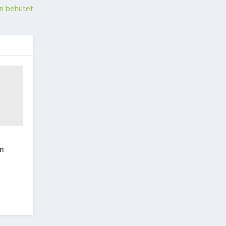
en behütet
d
n